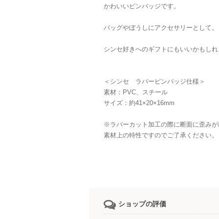
かわいいピンバッジです。
バッグやぼうしにアクセサリーとして。
シンセ好きへのギフトにもいいかもしれ
＜シンセ ラバーピンバッジ仕様＞
素材：PVC、スチール
サイズ：約41×20×16mm
※ラバーカット加工の際に断面に歪みが
素材上の特性ですのでご了承ください。
ショップの評価