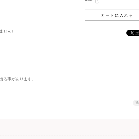
ません♪
出る事があります。
通