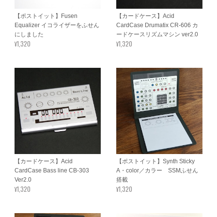
【ポストイット】Fusen
【カードケース】Acid
Equalizer イコライザーをふせん
CardCase Drumatix CR-606 カ
にしました
ードケースリズムマシン ver2.0
¥1,320
¥1,320
【カードケース】Acid
【ポストイット】Synth Sticky
CardCase Bass line CB-303
A・color／カラー SSMふせん
Ver2.0
搭載
¥1,320
¥1,320