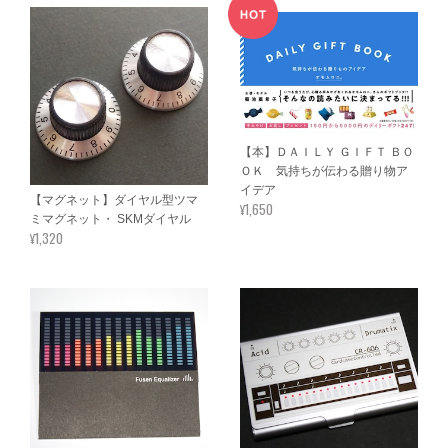
【本】ＤＡＩＬＹ ＧＩＦＴ ＢＯ
ＯＫ 気持ちが伝わる贈り物ア
イデア
【マグネット】ダイヤル型ツマ
¥1,650
ミマグネット・ SKMダイヤル
¥1,320