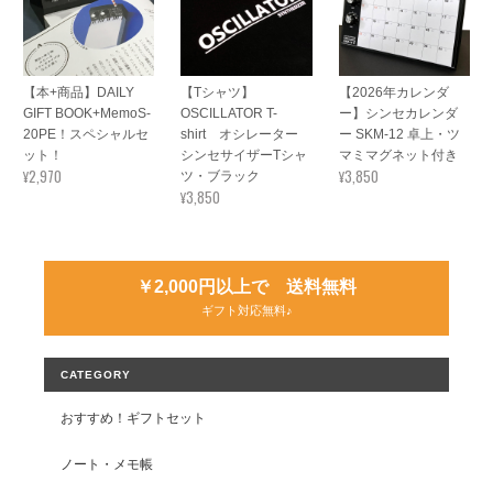
【本+商品】DAILY
【Tシャツ】
【2026年カレンダ
GIFT BOOK+MemoS-
OSCILLATOR T-
ー】シンセカレンダ
20PE！スペシャルセ
shirt オシレーター
ー SKM-12 卓上・ツ
ット！
シンセサイザーTシャ
マミマグネット付き
¥2,970
¥3,850
ツ・ブラック
¥3,850
￥2,000円以上で 送料無料
ギフト対応無料♪
CATEGORY
おすすめ！ギフトセット
ノート・メモ帳