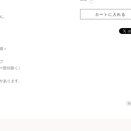
ん。
様＞
プ
ダー部分除く）
があります。
通