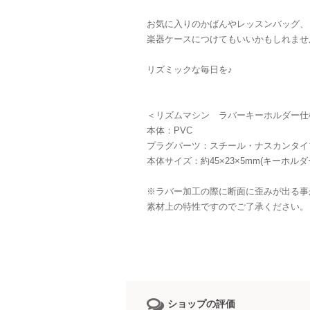
お気に入りのかばんやレッスンバッグ、
楽器ケースにつけてもいいかもしれませ
リズミックな毎日を♪
＜リズムマシン ラバーキーホルダー仕
本体：PVC
プラグパーツ：スチール・ナスカンタイ
本体サイズ：約45×23×5mm(キーホル
※ラバー加工の際に断面に歪みが出る事
素材上の特性ですのでご了承ください。
ショップの評価