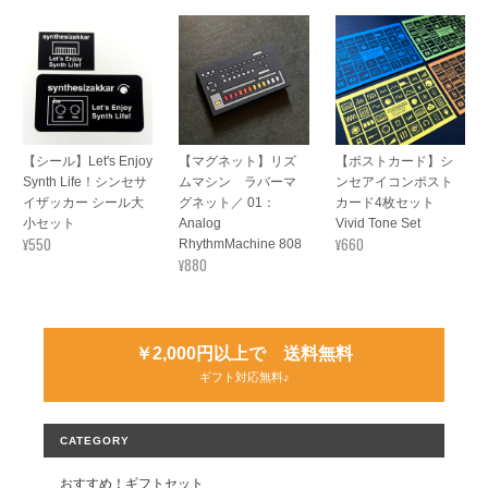
【シール】Let's Enjoy
【マグネット】リズ
【ポストカード】シ
Synth Life！シンセサ
ムマシン ラバーマ
ンセアイコンポスト
イザッカー シール大
グネット／ 01：
カード4枚セット
小セット
Analog
Vivid Tone Set
¥550
¥660
RhythmMachine 808
¥880
￥2,000円以上で 送料無料
ギフト対応無料♪
CATEGORY
おすすめ！ギフトセット