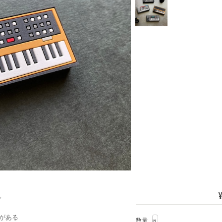
¥
。
がある
数量