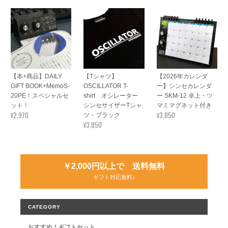
【本+商品】DAILY
【Tシャツ】
【2026年カレンダ
GIFT BOOK+MemoS-
OSCILLATOR T-
ー】シンセカレンダ
20PE！スペシャルセ
shirt オシレーター
ー SKM-12 卓上・ツ
ット！
シンセサイザーTシャ
マミマグネット付き
¥2,970
¥3,850
ツ・ブラック
¥3,850
￥2,000円以上で 送料無料
ギフト対応無料♪
CATEGORY
おすすめ！ギフトセット