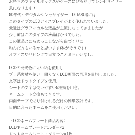
お持ちのファイルボックスやケースに貼るだけでシンセサイザー
風になります！
80年代～デジタルシンセサイザー、DTM機器には
このタイプのLCDディスプレイがよく使われていました。
最近はグラフィカルな液晶が主流になってきましたが、
少し前はこのタイプの液晶ばかりでした。
この液晶とにらめっこしながら曲づくりに
励んだ方もいるかと思います(私がそうです)
オフィスやリビングで目立つことまちがいなし。
LCDの発光色に近い紙を使用し
プラ系素材を使い、限りなくLCD画面の再現を目指しました。
文字はドットタイプを使用。
シートの文字は使いやすい5種類を用意。
ネームシート交換もできます。
両面テープで貼り付けれるだけの簡単設計です。
目的に合ったネームをご使用ください。
〈LCDネームプレート商品内容〉
LCDネームプレートホルダー×2
ドットネームシート・グリーン×1枚