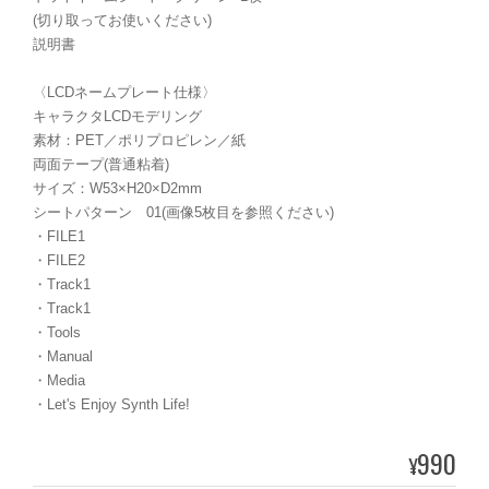
(切り取ってお使いください)
説明書
〈LCDネームプレート仕様〉
キャラクタLCDモデリング
素材：PET／ポリプロピレン／紙
両面テープ(普通粘着)
サイズ：W53×H20×D2mm
シートパターン 01(画像5枚目を参照ください)
・FILE1
・FILE2
・Track1
・Track1
・Tools
・Manual
・Media
・Let's Enjoy Synth Life!
990
¥