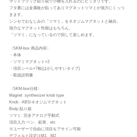
マットブラック貼り箱で小物を入れるのにピッタリです。
フタ裏には金属板が貼ってありマグネットツマミが強力にくっつ
きます。
シンセでおなじみの「ツマミ」をネオジムマグネットと融合。
強力なマグネット性能はもちろん、
「ツマミ」になっているので回して楽しめます。
〈SKM-box 商品内容〉
・本体
・ツマミマグネット×2
・項目シール×7枚(はがしやすいタイプ)
・取扱説明書
〈SKM-box仕様〉
Magnet :synthesizer knob type
Knob : ABS/ネオジムマグネット
Body:貼り箱
ツマミ: 完全アナログ手動式
項目入力:ペン、鉛筆、etc
※ユーザーで自由に項目をアサイン可能
デフォルト設定はM1、M2