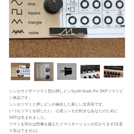
シンセサイザーツマミ型の押しピンSynth Knob Pin SKPツマミピ
ン単品です。
シンセツマミと押しピンが融合した新しい文房具です。
いつもツマミを回したい、心底シンセが好きなあなたのために
SKPは生まれました。
ツマミを回せば想像を越えたイマジネーションが広がります(注意
※音はでません)