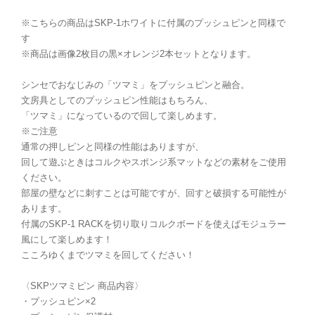
※こちらの商品はSKP-1ホワイトに付属のプッシュピンと同様で
す
※商品は画像2枚目の黒×オレンジ2本セットとなります。
シンセでおなじみの「ツマミ」をプッシュピンと融合。
文房具としてのプッシュピン性能はもちろん、
「ツマミ」になっているので回して楽しめます。
※ご注意
通常の押しピンと同様の性能はありますが、
回して遊ぶときはコルクやスポンジ系マットなどの素材をご使用
ください。
部屋の壁などに刺すことは可能ですが、回すと破損する可能性が
あります。
付属のSKP-1 RACKを切り取りコルクボードを使えばモジュラー
風にして楽しめます！
こころゆくまでツマミを回してください！
〈SKPツマミピン 商品内容〉
・プッシュピン×2