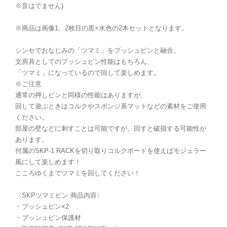
※音はでません)
※商品は画像1、2枚目の黒×水色の2本セットとなります。
シンセでおなじみの「ツマミ」をプッシュピンと融合。
文房具としてのプッシュピン性能はもちろん、
「ツマミ」になっているので回して楽しめます。
※ご注意
通常の押しピンと同様の性能はありますが、
回して遊ぶときはコルクやスポンジ系マットなどの素材をご使用
ください。
部屋の壁などに刺すことは可能ですが、回すと破損する可能性が
あります。
付属のSKP-1 RACKを切り取りコルクボードを使えばモジュラー
風にして楽しめます！
こころゆくまでツマミを回してください！
〈SKPツマミピン 商品内容〉
・プッシュピン×2
・プッシュピン保護材