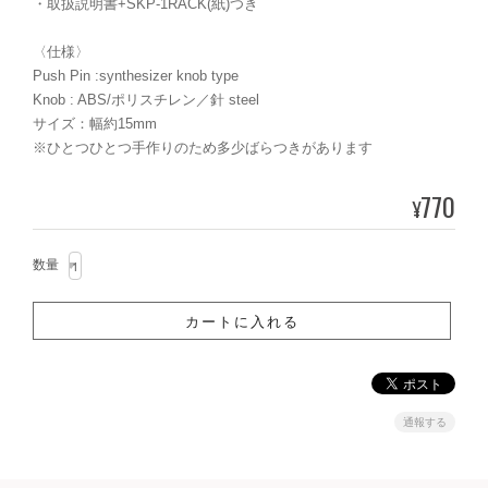
・取扱説明書+SKP-1RACK(紙)つき
〈仕様〉
Push Pin :synthesizer knob type
Knob : ABS/ポリスチレン／針 steel
サイズ：幅約15mm
※ひとつひとつ手作りのため多少ばらつきがあります
770
¥
数量
通報する