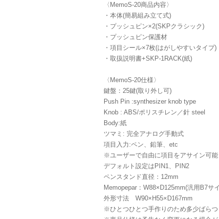
〈MemoS-20商品内容〉
・本体(簡易組み立て式)
・プッシュピン×2(SKPクラシック)
・プッシュピン保護材
・項目シール×7枚(はがしやすいタイプ)
・取扱説明書+SKP-1RACK(紙)
〈MemoS-20仕様〉
鍵盤：25鍵(取り外し可)
Push Pin :synthesizer knob type
Knob : ABS/ポリスチレン／針 steel
Body:紙
ツマミ: 完全アナログ手動式
項目入力:ペン、鉛筆、etc
※ユーザーで自由に項目をアサイン可
デフォルト設定はPIN1、PIN2
ペンスタンド直径：12mm
Memopepar：W88×D125mm(汎用B7サ
外形寸法 W90×H55×D167mm
※ひとつひとつ手作りのため多少ばらつ