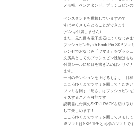
メモ帳、ペンスタンド、プッシュピンの
ペンスタンドを搭載していますので
すばやくメモをとることができます
(ペンは付属しません)
また、見た目も電子楽器によくなじみま
プッシュピンSynth Knob Pin SK
シンセでおなじみ「ツマミ」をプッシュ
文房具としてのプッシュピン性能はもち
付属シールに項目を書き込めばオリジナ
ます。
一日のテンションを上げるもよし、目標
こころゆくまでツマミを回してください
ツマミを回す「硬さ」はプッシュピンを
イズすることも可能です
説明書に付属のSKP-1 RACKを切り
して楽しめます！
こころゆくまでツマミを回してメモして
※ツマミはSKP-1PEと同様のツマミで