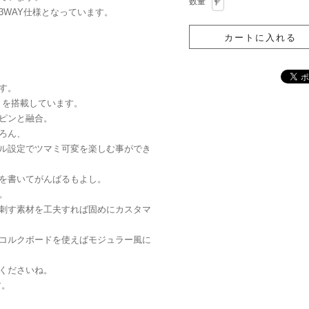
数量
3WAY仕様となっています。
す。
Pツマミを搭載しています。
ピンと融合。
ろん、
ル設定でツマミ可変を楽しむ事ができ
を書いてがんばるもよし。
。
刺す素材を工夫すれば固めにカスタマ
取りコルクボードを使えばモジュラー風に
くださいね。
す。