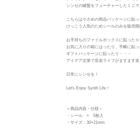
シンセの鍵盤をフューチャーしたミニマ
こちらは小さめの商品パッケージに貼っ
けっこう人気のためシールのみを販売開
お手持ちのファイルボックスに貼ったり
お気に入りの箱にはったり、手帳に貼っ
ギフトパッケージに貼ったり・・・
アイデア次第で音楽ライフがますます楽
日常にシンセを！
Let's Enjoy Synth Life！
＜商品内容・仕様＞
・シール × 5枚入
・サイズ：30×21mm