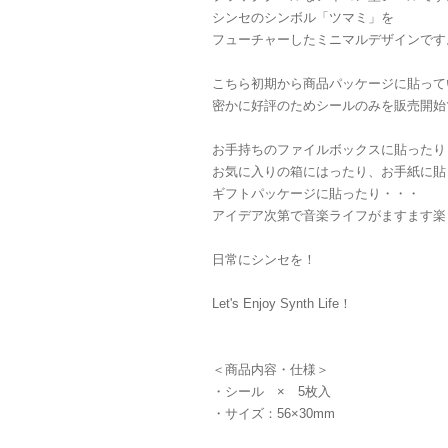
シンセのシンボル「ツマミ」を
フューチャーしたミニマルデザインです
こちら初期から商品パッケージに貼って
密かに好評のためシールのみを販売開始
お手持ちのファイルボックスに貼ったり
お気に入りの箱にはったり、お手紙に貼
ギフトパッケージに貼ったり・・・
アイデア次第で音楽ライフがますます楽
日常にシンセを！
Let's Enjoy Synth Life！
＜商品内容・仕様＞
・シール × 5枚入
・サイズ：56×30mm