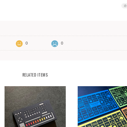
通
0
0
RELATED ITEMS