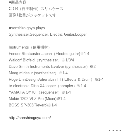
■商品内容
CD-R（自主制作）スリムケース
画像1枚目がジャケットです
■sanshiro goya plays
Synthesizer,Sequencer, Electric Guitar,Looper
Instruments（使用機材）
Fender Stratcaster Japan（Electric guitar)※1-4
Waldorf Blofeld（synthesizer）※1/3/4
Dave Smith Instruments Evolver (synthesizer）※2
Moog minitaur (synthesizer）※1-4
RogerLinnDesign AdrenaLinnIII ( Effects & Drum）※1-4
tc electronic Ditto X4 looper（sampler）※1-4
YAMAHA QY70 （sequenser）※1-4
Makie 1202-VLZ Pro (Mixer)※1-4
BOSS SP-303(Reverb)※1-4
http://sanshirogoya.com/