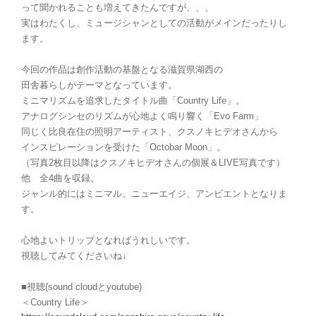
って聞かれることも増えてきたんですが、、、
実はわたくし、ミュージシャンとしての活動がメインだったりし
ます。
今回の作品は創作活動の基盤となる滋賀県湖西の
田舎暮らしがテーマとなっています。
ミニマリズムを追求したタイトル曲「Country Life」。
アナログシンセのリズムが心地よく鳴り響く「Evo Farm」
同じく比良在住の照明アーティスト、クスノキヒデオさんから
インスピレーションを受けた「Octobar Moon」。
（写真2枚目以降はクスノキヒデオさんの個展＆LIVE写真です）
他 全4曲を収録。
ジャンル的にはミニマル、ニューエイジ、アンビエントとなりま
す。
心地よいトリップとなればうれしいです。
視聴してみてくださいね↓
■視聴(sound cloudとyoutube)
＜Country Life＞