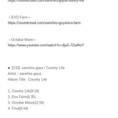
https://soundcloud.com/sanshiro-goya/country-life
＜EVO Farm＞
https://soundcloud.com/sanshiro-goya/evo-farm
＜Octobar Moon＞
https://www.youtube.com/watch?v=djuG-7ZwWoY
■【CD】sanshiro goya / Country Life
Artist：sanshiro goya
Album Title : Country Life
1. Country Life(9:18)
2. Evo Farm(6:35)
3. Octobar Moon(12:59)
4. Final(8:44)