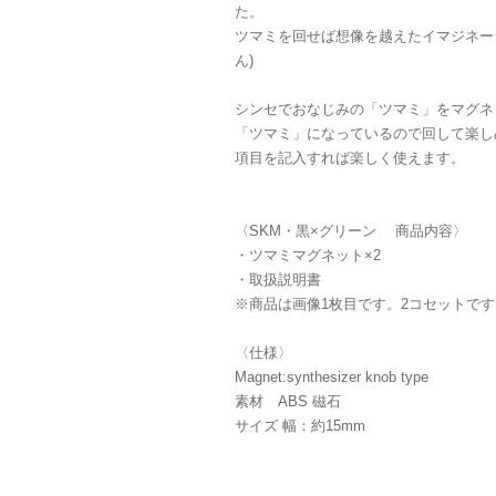
た。
ツマミを回せば想像を越えたイマジネー
ん)
シンセでおなじみの「ツマミ」をマグネ
「ツマミ」になっているので回して楽し
項目を記入すれば楽しく使えます。
〈SKM・黒×グリーン 商品内容〉
・ツマミマグネット×2
・取扱説明書
※商品は画像1枚目です。2コセットです
〈仕様〉
Magnet:synthesizer knob type
素材 ABS 磁石
サイズ 幅：約15mm