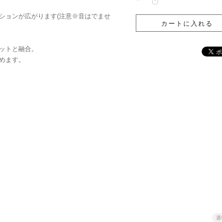
ションが広がります(注意※音はでませ
ットと融合。
めます。
通