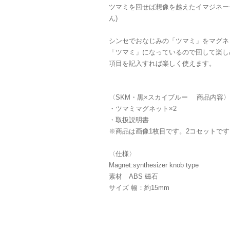
ツマミを回せば想像を越えたイマジネー
ん)
シンセでおなじみの「ツマミ」をマグネ
「ツマミ」になっているので回して楽し
項目を記入すれば楽しく使えます。
〈SKM・黒×スカイブルー 商品内容〉
・ツマミマグネット×2
・取扱説明書
※商品は画像1枚目です。2コセットです
〈仕様〉
Magnet:synthesizer knob type
素材 ABS 磁石
サイズ 幅：約15mm