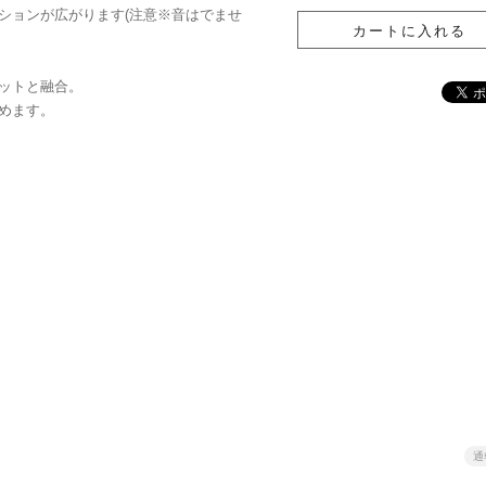
ションが広がります(注意※音はでませ
ットと融合。
めます。
通